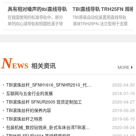
花键槽在轴上交叉。并将滚珠丝
机器，是机器当然也就是由机械
具有相对噪声的tbi直线导轨
TBI直线导轨 TRH25FN 规
杠和TBI滚珠丝杆花键螺母圆柱
配件所装配而来的，越是精密的
直接送入专用支承轴承内。通
零配件也就越容易产生损耗。...
在我国使用的标准导轨中，部分
TBI原装自动化装置用直线导轨
过...
单列向心球导轨和短圆柱滚子导
滑块TRH25FN-法兰型用于支撑
轨采用电源电机导轨噪声低。球
大型的工作部件，支架的数量可
导从内径为2。Zl、Z2和Z3后缀
以多于四个。机床的工作部件移
从5mm到60mm有几个变种，分
动时，钢球就在支架沟槽中循环
别对...
流...
N
EWS
相关资讯
MORE
TBI滚珠丝杆_SFNH1616_SFNHR2510_代理商正品官网
2020-04-30
互联网与五金行业的发展
2018-07-19
TBI滚珠丝杆 SFNUR2005 现货定制加工
2020-04-27
TBI滚珠丝杆的保养内容
2019-06-28
TBI滚珠丝杆之特质
2019-06-10
包装机械_数控钻铣床_卧式车床台湾TBI滚珠花键螺母
2020-08-24
TBI丝杆 SFUR1604 等级精度安装
2020-04-16