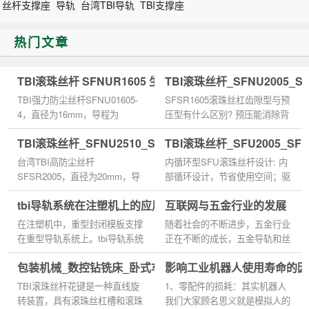
丝杆支撑座
导轨
台湾TBI导轨
TBI支撑座
热门文章
TBI滚珠丝杆 SFNUR1605 生产厂家
TBI滚珠丝杆_SFNU2005_
TBI强力防尘丝杆SFNU01605-
SFSR1605滚珠丝杠齿隙型与预
4，直径为16mm，导程为
压型有什么区别? 预压能消除背
5mm，螺母对称安装孔的距离
隙，消除背隙可使机械传动的精
TBI滚珠丝杆_SFNU2510_SFSR2005_价格批发生产厂家
TBI滚珠丝杆_SFU2005_S
为38mm。TBI丝杆即使给予预
度更为稳定，且机械传动结构的
压，亦能维持圆滑的动作特性。
刚性提高。预压缺点会降低机械
台湾TBI高防尘丝杆
内循环型SFU滚珠丝杆设计: 内
TBI滚珠丝杆螺母副SFNU...
效...
SFSR2005，直径为20mm，导
部循环设计，节省使用空间；驱
程为5mm，螺母对称安装孔的
动扭矩小，仅为滑动螺杆三分之
tbi导轨系统在注塑机上的应用
互联网与五金行业的发展
距离为47mm。 TBI微型直线导
一；高精度之保证；能微量进
轨为了减少切削力，减少细长轴
给，可控制在0.1微米以内；无
在注塑机中，重型封闭模板支撑
随着社会的不断进步，五金行业
的弯曲，车刀的主编角取7...
间...
在重型导轨系统上。tbi导轨系统
正在不断的成长，五金导轨和丝
有四个滑块，除了具有标准化的
杆，轴承行业的竞争趋势不断挑
包装机械_数控钻铣床_卧式车床台湾TBI滚珠花键螺母
影响工业机器人使用寿命的因
预密封外，系统还采用集成全密
战高难度。 五金市场的开放，
封方式，使用寿命很长。该...
商战的激烈，中国市场...
TBI滚珠丝杆花键是一种直线旋
1、零配件的损耗：其实机器人
转装置，具有滚珠丝杠槽和滚珠
我们大家顾名思义就是模拟人的