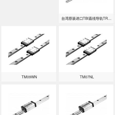
台湾原装进口TBI直线导轨TRH25FL/FE-法兰加长型
TM09WN
TM07NL