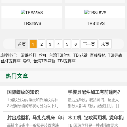
TRS25VS
TRS15VS
首页
1
2
3
4
5
6
下一页
末页
热搜排行：
滚珠丝杆
丝杠
台湾TBI丝杠
TBI花键
直线导轨
TBI导轨
丝杆支撑座
导轨
台湾TBI导轨
TBI支撑座
热门文章
国际螺纹的知识
学模具配件加工有前途吗？
1.螺纹分为内螺纹和外螺纹两种
最后是fit模，我猜测的，反正大
2.根据牙齿的形状可分为以下几
部分人都叫飞模，敲敲打打，打
类: 1)三角形螺纹2)梯形螺纹3)矩
磨机，锉刀，让模具的合模面贴
射出成型机_马扎克机床_印花机台湾TBI滚珠丝杆
木工机_钻攻两用机_烫印机台
形螺纹4)锯齿形螺纹 3.按线数分
到为止。手工活，细心和耐心。
为单头螺纹和多头螺纹 4.根据...
一不小心就过头了，只能...
高精度设备中一般都是装置滚珠
TBI滚珠丝杆是一种对精度要求