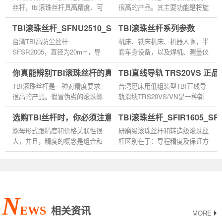
丝杆，tbi滚珠丝杆具高精度、可
很高的产品。其主要功能是将旋
逆性和高效率的特点，其主要功
转运动转换成线性运动，或将扭
TBI滚珠丝杆_SFNU2510_SFSR2005_价格批发生产厂家
TBI滚珠丝杆系列参数
能是将旋转运动转换成线性运
矩转换成轴向反覆作用力，同时
动，或将扭矩转换成轴向反覆...
兼具高精度、可逆性和高效率...
台湾TBI高防尘丝杆
机床、铁床机床、机器人啊，半
SFSR2005，直径为20mm，导
套车身设备，以及焊机、测量仪
程为5mm，螺母对称安装孔的
器等精密设备都是用在滚珠丝杠
你真能辨别TBI滚珠丝杆的真与假吗？
TBI直线导轨 TRS20VS 正
距离为47mm。 TBI微型直线导
上的。 滚珠丝杆在未来应该越
轨为了减少切削力，减少细长轴
来越多的应用在机床梯形丝杆...
TBI滚珠丝杆是一种对精度要求
台湾磨床用低组装型TBI直线导
的弯曲，车刀的主编角取7...
很高的产品。假冒伪劣的滚珠螺
轨滑块TRS20VS/VN是一种新
杆虽然在外观上与正品无异，但
型的作相对往复直线运动的滚动
选购TBI丝杆时，你必须注意这四点
TBI滚珠丝杆_SFIR1605_S
是会对用户的使用造成很大的负
支承，能以滑块和导轨间的钢球
面影响。...
滚动来代替直接的滑动接触，并
螺母形式跟精度和价格关联性很
研磨级滚珠丝杆和转造级滚珠丝
且滚动...
大，并且，精度的概念是组合和
杆区别在于：导程精度及保证方
维持，也就是说，螺杆的导程误
法：研磨级滚珠丝杆从C0-C10
差不能说明整套丝杠的误差，出
各级别均可指定加工，每一条丝
厂精度合格不能说明额定使...
杆均在工艺过程中检查并及时
修...
N
EWS
相关资讯
MORE