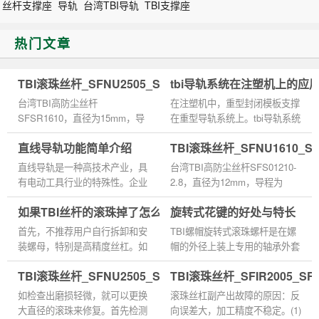
丝杆支撑座
导轨
台湾TBI导轨
TBI支撑座
热门文章
TBI滚珠丝杆_SFNU2505_SFSR1610_参数样本选型手册
tbi导轨系统在注塑机上的应
台湾TBI高防尘丝杆
在注塑机中，重型封闭模板支撑
SFSR1610，直径为15mm，导
在重型导轨系统上。tbi导轨系统
程为10mm，螺母对称安装孔的
有四个滑块，除了具有标准化的
直线导轨功能简单介绍
TBI滚珠丝杆_SFNU1610_
距离为38mm.滚动摩擦的表面损
预密封外，系统还采用集成全密
伤比滑动摩擦的小很多因此在清
封方式，使用寿命很长。该...
直线导轨是一种高技术产业，具
台湾TBI高防尘丝杆SFS01210-
洁、润滑等条件符合时滚...
有电动工具行业的特殊性。企业
2.8，直径为12mm，导程为
必须积极引进相关技术，增强自
10mm，螺母对称安装孔的距离
如果TBI丝杆的滚珠掉了怎么转回去
旋转式花键的好处与特长
身实力。坚持节能环保、高端设
为32mm。滚珠丝杠因其结构较
备制造、新能源、新材料、...
梯形丝杠复杂价格仍然比梯形丝
首先，不推荐用户自行拆卸和安
TBI螺帽旋转式滚珠螺杆是在嫘
杠高.不过随着自动...
装螺母，特别是高精度丝杠。如
帽的外径上装上专用的轴承外套
果在螺母意外脱落或你现在已经
使之运转动作，通过让螺帽旋转
TBI滚珠丝杆_SFNU2505_SFSR1610_等级精度安装
TBI滚珠丝杆_SFIR2005_S
拆卸的情况下，请按照以下方法
或停止的运作...
把螺母重新安装上去：车制...
如检查出磨损轻微，就可以更换
滚珠丝杠副产出故障的原因：反
大直径的滚珠来修复。首先检测
向误差大，加工精度不稳定。(1)