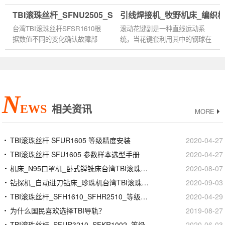
出丝杠螺母副的大间隙，换算成
丝杆轴联轴器锥套松动 排除方
TBI滚珠丝杆_SFNU2505_SFSR1610_规格尺寸型号
引线焊接机_牧野机床_编织机
滚珠直径的增加，然后选配合适
法：(1)重新紧固并用百分表反复
的滚珠重新装配。这样的维...
测试(2)丝杆轴滑板配合压板过...
台湾TBI滚珠丝杆SFSR1610根
滚动花键副是一种直线运动系
据数值不同的变化确认故障部
统，当花键套利用其中的钢球在
位。 a）机床丝杠支撑轴承间隙
经过精密磨削的花键轴上直线运
的检测与修理 如测量机床丝杠
动时，可以传递扭矩。花键副具
的百分表在丝杠正反向转动时指
有较紧凑的结构，滚珠花键能...
针没有...
N
EWS
相关资讯
MORE
TBI滚珠丝杆 SFUR1605 等级精度安装
2020-04-27
TBI滚珠丝杆 SFU1605 参数样本选型手册
2020-04-27
机床_N95口罩机_卧式镗铣床台湾TBI滚珠丝杆
2020-08-07
钻探机_自动进刀钻床_珍珠机台湾TBI滚珠丝杆
2020-09-03
TBI滚珠丝杆_SFH1610_SFHR2510_等级精度安装
2020-04-29
为什么国民喜欢选择TBI导轨？
2019-08-27
TBI滚珠丝杆_SFUR3210_SFKR1002_等级精度安装
2020-06-03