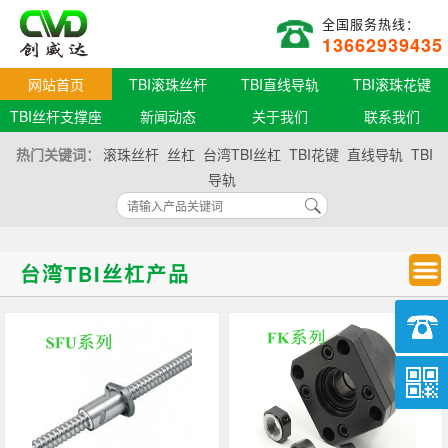
全国服务热线：
13662939435
网站首页
TBI滚珠丝杆
TBI直线导轨
TBI滚珠花键
TBI丝杆支撑座
新闻动态
关于我们
联系我们
热门关键词：
滚珠丝杆
丝杠
台湾TBI丝杠
TBI花键
直线导轨
TBI
导轨
台湾TBI丝杠产品