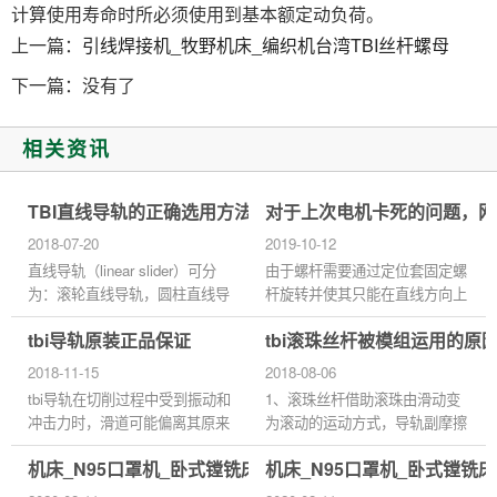
计算使用寿命时所必须使用到基本额定动负荷。
上一篇：
引线焊接机_牧野机床_编织机台湾TBI丝杆螺母
下一篇：没有了
相关资讯
TBI直线导轨的正确选用方法
对于上次电机卡死的问题，网
2018-07-20
2019-10-12
直线导轨（linear slider）可分
由于螺杆需要通过定位套固定螺
为：滚轮直线导轨，圆柱直线导
杆旋转并使其只能在直线方向上
轨，滚珠直线导轨，三种，是用
靠螺母套与螺杆之间的螺纹旋转
tbi导轨原装正品保证
tbi滚珠丝杆被模组运用的原
来支撑和引导运动部件，按给定
实现螺杆直线运动，但这种结构
的方向做往复直线运动。依按
导致定位套固定螺杆旋转...
2018-11-15
2018-08-06
摩...
tbi导轨在切削过程中受到振动和
1、滚珠丝杆借助滚珠由滑动变
冲击力时，滑道可能偏离其原来
为滚动的运动方式，导轨副摩擦
的固定位置，影响其精度。为了
阻力小，动静摩擦阻力差值小，
机床_N95口罩机_卧式镗铣床台湾TBI直线导轨滑块
机床_N95口罩机_卧式镗铣床
避免类似情况，建议采用滑块固
低速时不会产生爬行。重复定位
定法固定滑道，以保证机床...
精度高，适合作频繁启动或换...