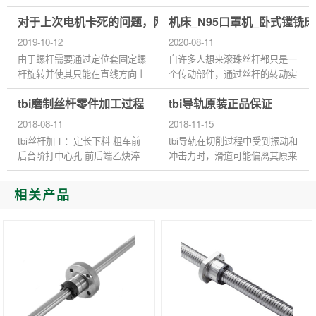
阻力小，动静摩擦阻力差值小，
候，用滚珠丝杆的驱动的，这个
对于上次电机卡死的问题，网友有跟多的说法
机床_N95口罩机_卧式镗铣床
低速时不会产生爬行。重复定位
螺距很重要，如果是新装设备，
精度高，适合作频繁启动或换...
当然可以自己选好型号，可...
2019-10-12
2020-08-11
由于螺杆需要通过定位套固定螺
自许多人想来滚珠丝杆都只是一
杆旋转并使其只能在直线方向上
个传动部件，通过丝杆的转动实
靠螺母套与螺杆之间的螺纹旋转
现螺母的直线运动（丝杆支撑固
tbi磨制丝杆零件加工过程
tbi导轨原装正品保证
实现螺杆直线运动，但这种结构
定时）。而滚珠丝杆通常又是配
导致定位套固定螺杆旋转...
合直线导轨使用的。 TBI直线...
2018-08-11
2018-11-15
tbi丝杆加工：定长下料-粗车前
tbi导轨在切削过程中受到振动和
后台阶打中心孔-前后端乙炔淬
冲击力时，滑道可能偏离其原来
火-硬质合金研磨中心孔-粗校直-
的固定位置，影响其精度。为了
粗车各台阶外圆-表面淬火-低温
避免类似情况，建议采用滑块固
相关产品
回火-粗磨-粗车螺纹-粗磨螺纹...
定法固定滑道，以保证机床...