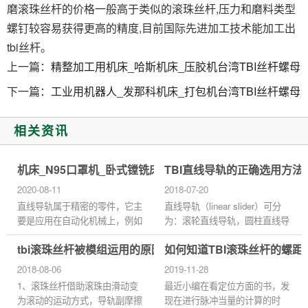
磨滚珠丝杆的价格一般高于类似的滚珠丝杆,压力和磨料类型
螺钉较容易获得更高的精度,目前国际先进加工技术能加工出
tbi丝杆。
上一篇：
精整加工用机床_哈斯机床_压胶机台湾TBI丝杆螺母
下一篇：
工业用机器人_发那科机床_打包机台湾TBI丝杆螺母
相关资讯
机床_N95口罩机_卧式镗铣床台湾TBI线性滑轨滑块
TBI直线导轨的正确选用方法
2020-08-11
2018-07-20
直线导轨属于精密的零件，它主
直线导轨（linear slider）可分
要是应用在自动化机械上，例如
为：滚轮直线导轨，圆柱直线导
进口的机床、激光焊接机等等，
轨，滚珠直线导轨，三种，是用
tbi滚珠丝杆被模组运用的原因
如何知道TBI滚珠丝杆的螺距
当然直线导轨与直线轴是配套使
来支撑和引导运动部件，按给定
用的。它还主要是应用在精...
的方向做往复直线运动。依按
2018-08-06
2019-11-28
摩...
1、滚珠丝杆借助滚珠由滑动变
最近小编在看定位方面的书，发
为滚动的运动方式，导轨副摩擦
现在进行脉冲当量的计算的时