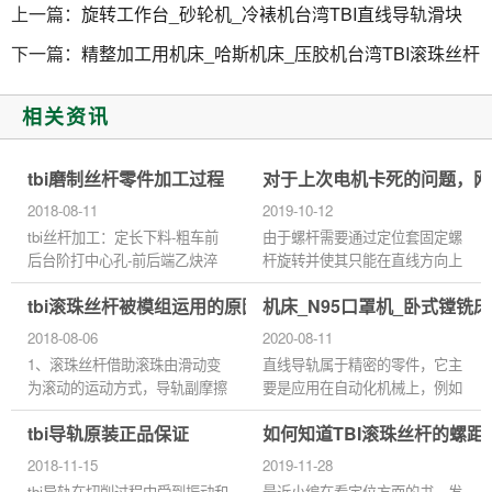
上一篇：
旋转工作台_砂轮机_冷裱机台湾TBI直线导轨滑块
下一篇：
精整加工用机床_哈斯机床_压胶机台湾TBI滚珠丝杆
相关资讯
tbi磨制丝杆零件加工过程
对于上次电机卡死的问题，网
2018-08-11
2019-10-12
tbi丝杆加工：定长下料-粗车前
由于螺杆需要通过定位套固定螺
后台阶打中心孔-前后端乙炔淬
杆旋转并使其只能在直线方向上
火-硬质合金研磨中心孔-粗校直-
靠螺母套与螺杆之间的螺纹旋转
tbi滚珠丝杆被模组运用的原因
机床_N95口罩机_卧式镗铣床
粗车各台阶外圆-表面淬火-低温
实现螺杆直线运动，但这种结构
回火-粗磨-粗车螺纹-粗磨螺纹...
导致定位套固定螺杆旋转...
2018-08-06
2020-08-11
1、滚珠丝杆借助滚珠由滑动变
直线导轨属于精密的零件，它主
为滚动的运动方式，导轨副摩擦
要是应用在自动化机械上，例如
阻力小，动静摩擦阻力差值小，
进口的机床、激光焊接机等等，
tbi导轨原装正品保证
如何知道TBI滚珠丝杆的螺距
低速时不会产生爬行。重复定位
当然直线导轨与直线轴是配套使
精度高，适合作频繁启动或换...
用的。它还主要是应用在精...
2018-11-15
2019-11-28
tbi导轨在切削过程中受到振动和
最近小编在看定位方面的书，发