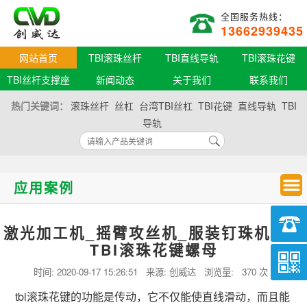
全国服务热线：
13662939435
网站首页
TBI滚珠丝杆
TBI直线导轨
TBI滚珠花键
TBI丝杆支撑座
新闻动态
关于我们
联系我们
热门关键词：
滚珠丝杆
丝杠
台湾TBI丝杠
TBI花键
直线导轨
TBI
导轨
应用案例
激光加工机_摇臂攻丝机_服装钉珠机台湾
TBI滚珠花键螺母
时间:
2020-09-17 15:26:51
来源: 创威达 浏览量:
370 次
tbi滚珠花键的功能是传动，它不仅能使直线滑动，而且能