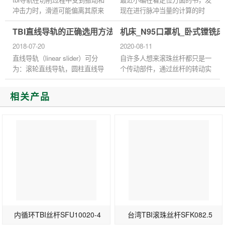
冲击力时，滑道可能偏离其原来
现在进行脉冲当量的计算的时
的固定位置，影响其精度。为了
候，用滚珠丝杆的驱动的，这个
TBI直线导轨的正确选用方法
机床_N95口罩机_卧式镗铣床
避免类似情况，建议采用滑块固
螺距很重要，如果是新装设备，
定法固定滑道，以保证机床...
当然可以自己选好型号，可...
2018-07-20
2020-08-11
直线导轨（linear slider）可分
自许多人想来滚珠丝杆都只是一
为：滚轮直线导轨，圆柱直线导
个传动部件，通过丝杆的转动实
轨，滚珠直线导轨，三种，是用
现螺母的直线运动（丝杆支撑固
来支撑和引导运动部件，按给定
定时）。而滚珠丝杆通常又是配
相关产品
的方向做往复直线运动。依按
合直线导轨使用的。 TBI直线...
摩...
内循环TBI丝杆SFU10020-4
台湾TBI滚珠丝杆SFK082.5