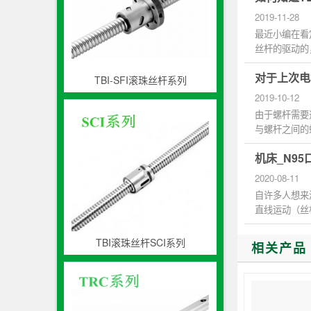
2019-11-28
最近小编在看
丝杆的驱动的
号，可...
对于上次电
TBI-SFI滚珠丝杆系列
2019-10-12
由于螺杆需要
与螺杆之间的
杆旋转...
机床_N9
2020-08-11
自许多人想来
直线运动（丝
的。 TBI直线..
TBI滚珠丝杆SCI系列
相关产品