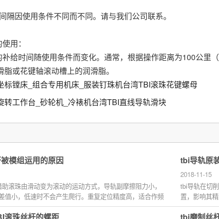
间隔因使用条件不同而不同。请与我们公司联系。
使用：
补给时间随使用条件而变化。通常，根据操作距离为100公里（
滑脂或花键轴滚动槽上的润滑脂。
坐标镗床_组合专用机床_服装钉珠机台湾TBI滚珠花键螺母
旋转工作台_砂轮机_冷裱机台湾TBI直线导轨滑块
丝杆被模组运用的原因
tbi导轨
2018-11-15
借助滚珠由滑动变为滚动的运动方式，导轨副摩擦阻力小，
tbi导轨在
差值小，低速时不会产生爬行。重复定位精度高，适合作频
置，影响其精
保证机床...
BI滚珠丝杆的螺距
tbi磨制