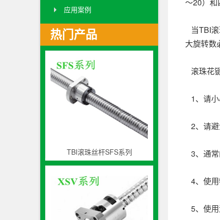
～20）和
应用案例
当TBI
热门产品
大旋转数
滚珠花键
1、请小
2、请避
TBI滚珠丝杆SFS系列
3、通常
4、使用
5、使用