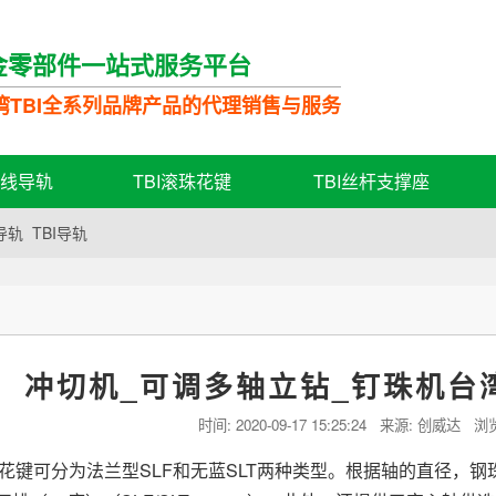
金零部件一站式服务平台
湾TBI全系列品牌产品的代理销售与服务
直线导轨
TBI滚珠花键
TBI丝杆支撑座
导轨
TBI导轨
例
冲切机_可调多轴立钻_钉珠机台湾
时间:
2020-09-17 15:25:24
来源: 创威达 浏
花键可分为法兰型SLF和无蓝SLT两种类型。根据轴的直径，钢珠的