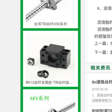
6、润滑
润滑脂的
台湾TBI丝杆XSV系列
润滑脂的
的褶皱润
上一篇：
下一篇：
相关资讯
tbi滚珠
BK12丝杆支撑座-TBI丝杆固定座
2018-08-06
1、滚珠丝杆
动静摩擦阻力
繁启动或换...
如何知道T