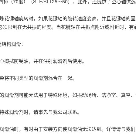
四排（70度）（SLF/SLT25～50）。此外，还提供了空心轴供
滚珠花键轴旋转时，如果花键轴的旋转速度变高，并且花键轴的
必须限制在无共振的程度。当花键轴在共振点附近或附近时，有
结构润滑：
心擦拭防锈油，并在注射润滑剂后使用。
免将不同类型的润滑剂混合在一起。
的润滑剂可能无法用于特殊环境，如振动场所、洁净室、真空、
特殊润滑剂时，请事先与我公司联系。
润滑油时，有时由于安装方向使润滑油无法达到。详情请与我们