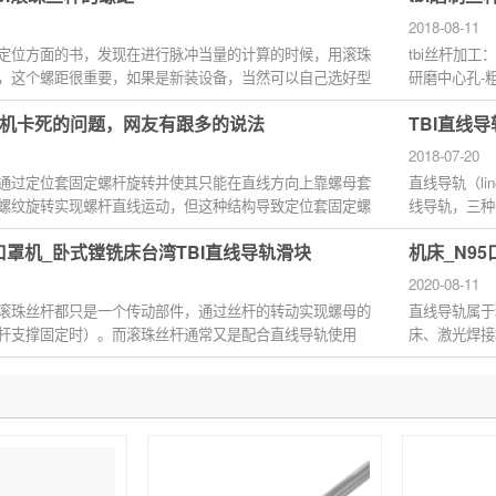
2018-08-11
定位方面的书，发现在进行脉冲当量的计算的时候，用滚珠
tbi丝杆加
，这个螺距很重要，如果是新装设备，当然可以自己选好型
研磨中心孔-
磨螺纹...
机卡死的问题，网友有跟多的说法
TBI直线
2018-07-20
通过定位套固定螺杆旋转并使其只能在直线方向上靠螺母套
直线导轨（li
螺纹旋转实现螺杆直线运动，但这种结构导致定位套固定螺
线导轨，三种
动。依按摩...
5口罩机_卧式镗铣床台湾TBI直线导轨滑块
机床_N9
2020-08-11
滚珠丝杆都只是一个传动部件，通过丝杆的转动实现螺母的
直线导轨属于
杆支撑固定时）。而滚珠丝杆通常又是配合直线导轨使用
床、激光焊接
.
应用在精...