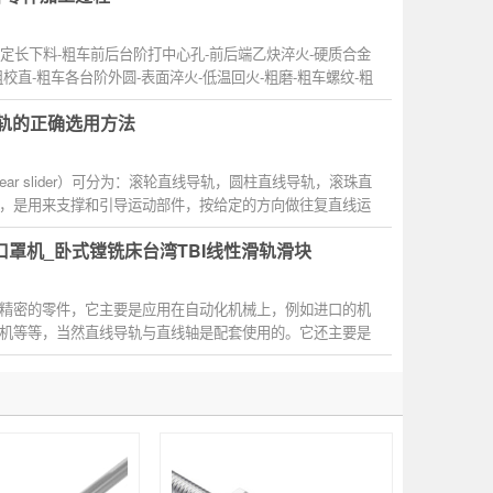
工：定长下料-粗车前后台阶打中心孔-前后端乙炔淬火-硬质合金
粗校直-粗车各台阶外圆-表面淬火-低温回火-粗磨-粗车螺纹-粗
导轨的正确选用方法
near slider）可分为：滚轮直线导轨，圆柱直线导轨，滚珠直
，是用来支撑和引导运动部件，按给定的方向做往复直线运
5口罩机_卧式镗铣床台湾TBI线性滑轨滑块
精密的零件，它主要是应用在自动化机械上，例如进口的机
机等等，当然直线导轨与直线轴是配套使用的。它还主要是