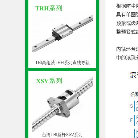
根据防尘
具有单圆
预紧或齿
整预紧式
内循环台
中的滚珠
TBI高组装TRH系列直线导轨
台湾TBI丝杆XSV系列