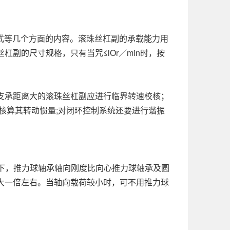
方式等几个方面的内容。滚珠丝杠副的承载能力用
副的尺寸规格，只有当咒≤lOr／min时，按
支承距离大的滚珠丝杠副应进行临界转速校核；
核算其转动惯量;对闭环控制系统还要进行谐振
件下，推力球轴承轴向刚度比向心推力球轴承及圆
大一倍左右。当轴向载荷较小时，可不用推力球