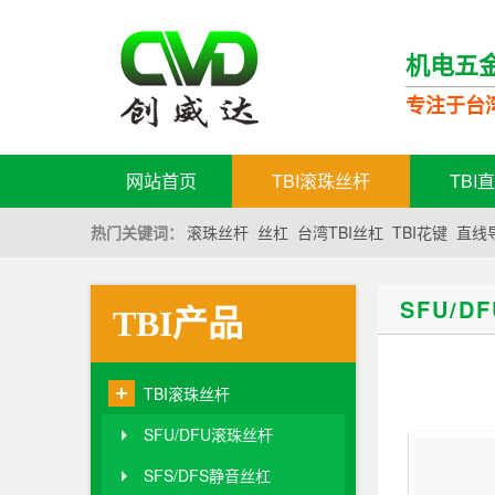
机电五
专注于台
网站首页
TBI滚珠丝杆
TBI
热门关键词：
滚珠丝杆
丝杠
台湾TBI丝杠
TBI花键
直线
SFU/D
TBI产品
TBI滚珠丝杆
SFU/DFU滚珠丝杆
SFS/DFS静音丝杠