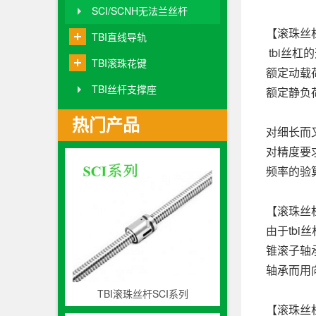
SCI/SCNH无法兰丝杆
【滚珠丝
TBI直线导轨
tbi丝
TBI滚珠花键
额定动载
TBI丝杆支撑座
额定静负
热门产品
对细长而
对精度要
频率的验
【滚珠丝
由于tb
锥滚子轴
轴承而用
TBI滚珠丝杆SCI系列
【滚珠丝