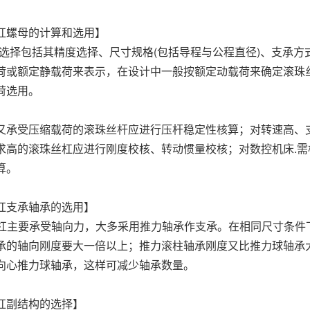
杠螺母的计算和选用】
杠的选择包括其精度选择、尺寸规格(包括导程与公程直径)、支承
荷或额定静载荷来表示，在设计中一般按额定动载荷来确定滚珠丝杠
荷选用。
又承受压缩载荷的滚珠丝杆应进行压杆稳定性核算；对转速高、
求高的滚珠丝杠应进行刚度校核、转动惯量校核；对数控机床.需
算。
杠支承轴承的选用】
i丝杠主要承受轴向力，大多采用推力轴承作支承。在相同尺寸条
承的轴向刚度要大一倍以上；推力滚柱轴承刚度又比推力球轴承
向心推力球轴承，这样可减少轴承数量。
杠副结构的选择】