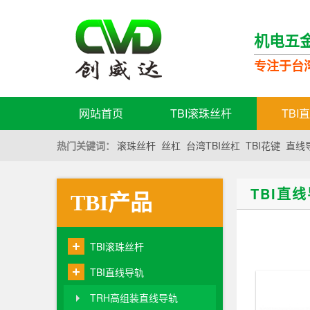
机电五
专注于台
网站首页
TBI滚珠丝杆
TBI
热门关键词：
滚珠丝杆
丝杠
台湾TBI丝杠
TBI花键
直线
TBI直
TBI产品
TBI滚珠丝杆
TBI直线导轨
TRH高组装直线导轨