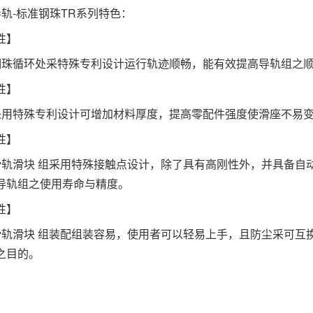
导轨-标准钢珠TR系列特色：
性】
块钢珠循环处采特殊专利设计运行轨迹顺畅，能有效提高导轨组之
性】
块采用特殊专利设计可增加材料厚度，提高零配件强度使滑座不易
性】
性滑轨滑块 组采用特殊接触点设计，除了具有高刚性外，并具备
导轨组之使用寿命与精度。
性】
性滑轨滑块 组装配组装容易，使用者可以轻易上手，且防尘采可
之目的。