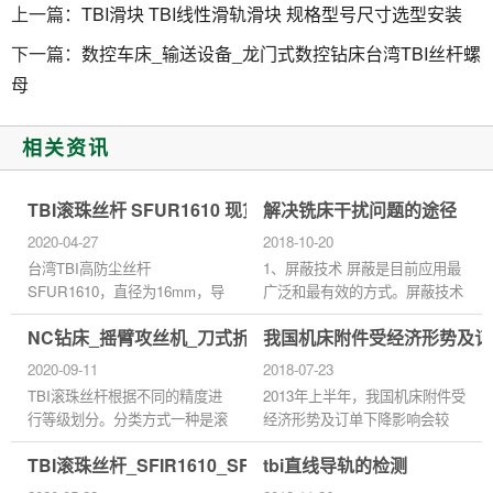
上一篇：
TBI滑块 TBI线性滑轨滑块 规格型号尺寸选型安装
下一篇：
数控车床_输送设备_龙门式数控钻床台湾TBI丝杆螺
母
相关资讯
TBI滚珠丝杆 SFUR1610 现货定制加工
解决铣床干扰问题的途径
2020-04-27
2018-10-20
台湾TBI高防尘丝杆
1、屏蔽技术 屏蔽是目前应用最
SFUR1610，直径为16mm，导
广泛和最有效的方式。屏蔽技术
程为10mm，螺母对称安装孔的
切断电磁辐射的传输路径，常用
NC钻床_摇臂攻丝机_刀式折页机台湾TBI丝杆螺母
我国机床附件受经济形势及订
距离为38mm.滚珠丝杠螺母副和
金属材料或者磁性材料需要对周
其他滚动摩擦的传动元件一样，
围区域进行屏蔽，使屏蔽体...
2020-09-11
2018-07-23
为避免硬质灰尘或切屑污...
TBI滚珠丝杆根据不同的精度进
2013年上半年，我国机床附件受
行等级划分。分类方式一种是滚
经济形势及订单下降影响会较
珠丝杆以ISO 3408-4为基准副的
大，但随着世界经济不断复苏，
TBI滚珠丝杆_SFIR1610_SFNHR3210_代理商正品官网
tbi直线导轨的检测
导程精度,根据使用范围及要求
我国机床产品出口有望达到
将滚珠丝杆副分为定位滚珠丝杆
15%。而时间相隔不远，德国机