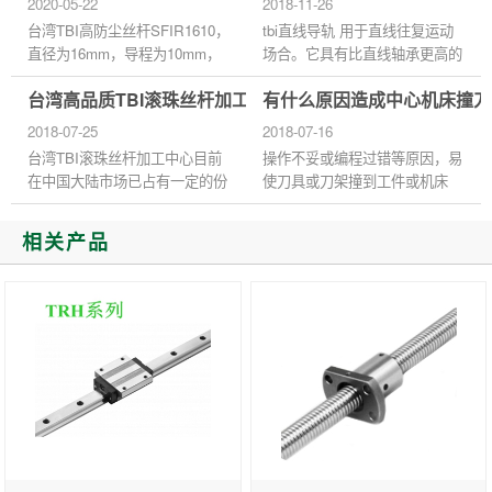
2020-05-22
2018-11-26
副...
床制...
台湾TBI高防尘丝杆SFIR1610，
tbi直线导轨 用于直线往复运动
直径为16mm，导程为10mm，
场合。它具有比直线轴承更高的
螺母对称安装孔的距离为45mm.
额定载荷，并能承受一定的扭
台湾高品质TBI滚珠丝杆加工中心在中国大陆的发展
有什么原因造成中心机床撞刀
研磨滚珠丝杆具有定位精度高，
矩。它能在高负荷下实现高精度
反向间隙小，噪音低，效率高、
的直线运动。 1、导向精度 导
2018-07-25
2018-07-16
高效率及可...
向...
台湾TBI滚珠丝杆加工中心目前
操作不妥或编程过错等原因，易
在中国大陆市场已占有一定的份
使刀具或刀架撞到工件或机床
额，其先进性和高品质符合机械
上，轻者会撞坏刀具和被加工的
制造业的需求，使需求量不断增
零件，重者会损坏机床部件，使
相关产品
大，设计精度要求高，促使...
机床的加工精度损失，乃至...