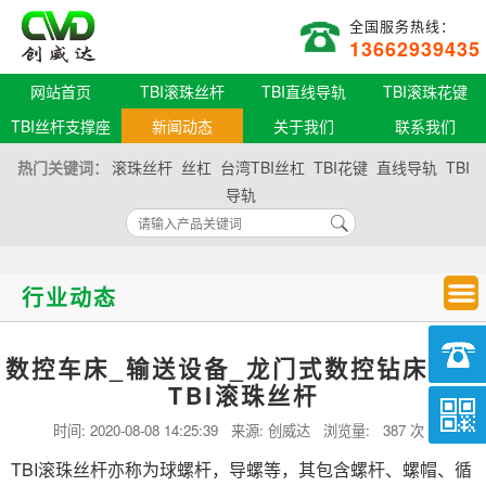
全国服务热线：
13662939435
网站首页
TBI滚珠丝杆
TBI直线导轨
TBI滚珠花键
TBI丝杆支撑座
新闻动态
关于我们
联系我们
热门关键词：
滚珠丝杆
丝杠
台湾TBI丝杠
TBI花键
直线导轨
TBI
导轨
行业动态
数控车床_输送设备_龙门式数控钻床台湾
TBI滚珠丝杆
时间:
2020-08-08 14:25:39
来源: 创威达 浏览量:
387 次
TBI滚珠丝杆亦称为球螺杆，导螺等，其包含螺杆、螺帽、循