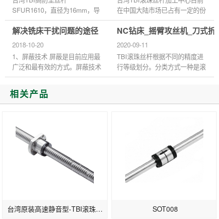
SFUR1610，直径为16mm，导
在中国大陆市场已占有一定的份
程为10mm，螺母对称安装孔的
额，其先进性和高品质符合机械
解决铣床干扰问题的途径
NC钻床_摇臂攻丝机_刀式折
距离为38mm.滚珠丝杠螺母副和
制造业的需求，使需求量不断增
其他滚动摩擦的传动元件一样，
大，设计精度要求高，促使...
2018-10-20
2020-09-11
为避免硬质灰尘或切屑污...
1、屏蔽技术 屏蔽是目前应用最
TBI滚珠丝杆根据不同的精度进
广泛和最有效的方式。屏蔽技术
行等级划分。分类方式一种是滚
切断电磁辐射的传输路径，常用
珠丝杆以ISO 3408-4为基准副的
金属材料或者磁性材料需要对周
导程精度,根据使用范围及要求
相关产品
围区域进行屏蔽，使屏蔽体...
将滚珠丝杆副分为定位滚珠丝杆
副...
台湾原装高速静音型-TBI滚珠丝杆SFS3232-1.8/2.8
SOT008