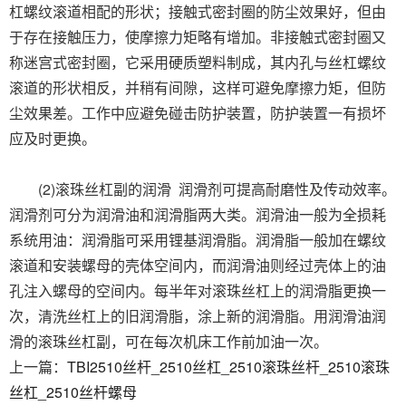
杠螺纹滚道相配的形状；接触式密封圈的防尘效果好，但由
于存在接触压力，使摩擦力矩略有增加。非接触式密封圈又
称迷宫式密封圈，它采用硬质塑料制成，其内孔与丝杠螺纹
滚道的形状相反，并稍有间隙，这样可避免摩擦力矩，但防
尘效果差。工作中应避免碰击防护装置，防护装置一有损坏
应及时更换。
(2)滚珠丝杠副的润滑 润滑剂可提高耐磨性及传动效率。
润滑剂可分为润滑油和润滑脂两大类。润滑油一般为全损耗
系统用油：润滑脂可采用锂基润滑脂。润滑脂一般加在螺纹
滚道和安装螺母的壳体空间内，而润滑油则经过壳体上的油
孔注入螺母的空间内。每半年对滚珠丝杠上的润滑脂更换一
次，清洗丝杠上的旧润滑脂，涂上新的润滑脂。用润滑油润
滑的滚珠丝杠副，可在每次机床工作前加油一次。
上一篇：
TBI2510丝杆_2510丝杠_2510滚珠丝杆_2510滚珠
丝杠_2510丝杆螺母