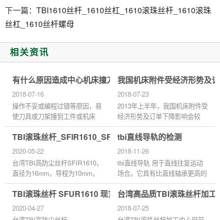
下一篇：
TBI1610丝杆_1610丝杠_1610滚珠丝杆_1610滚珠
丝杠_1610丝杆螺母
相关资讯
有什么原因造成中心机床撞刀
我国机床附件受经济形势及订
2018-07-16
2018-07-23
操作不妥或编程过错等原因，易
2013年上半年，我国机床附件受
使刀具或刀架撞到工件或机床
经济形势及订单下降影响会较
上，轻者会撞坏刀具和被加工的
大，但随着世界经济不断复苏，
TBI滚珠丝杆_SFIR1610_SFNHR3210_代理商正品官网
tbi直线导轨的检测
零件，重者会损坏机床部件，使
我国机床产品出口有望达到
机床的加工精度损失，乃至...
15%。而时间相隔不远，德国机
2020-05-22
2018-11-26
床制...
台湾TBI高防尘丝杆SFIR1610，
tbi直线导轨 用于直线往复运动
直径为16mm，导程为10mm，
场合。它具有比直线轴承更高的
螺母对称安装孔的距离为45mm.
额定载荷，并能承受一定的扭
TBI滚珠丝杆 SFUR1610 现货定制加工
台湾高品质TBI滚珠丝杆加
研磨滚珠丝杆具有定位精度高，
矩。它能在高负荷下实现高精度
反向间隙小，噪音低，效率高、
的直线运动。 1、导向精度 导
2020-04-27
2018-07-25
高效率及可...
向...
台湾TBI高防尘丝杆
台湾TBI滚珠丝杆加工中心目前